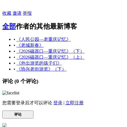
收藏
邀请
举报
全部
作者的其他最新博客
•
《人民公园—老重庆记忆》
•
《老城新春》
•
《2026磁器口—重庆记忆》（下）
•
《2026磁器口—重庆记忆》（上）
•
《外出游览的孩子们》
•
《协兴老街游览》（下）
评论 (
0
个评论)
您需要登录后才可以评论
登录
|
立即注册
评论