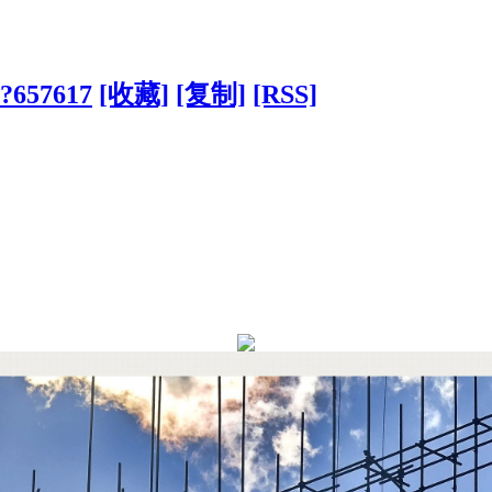
/?657617
[收藏]
[复制]
[RSS]