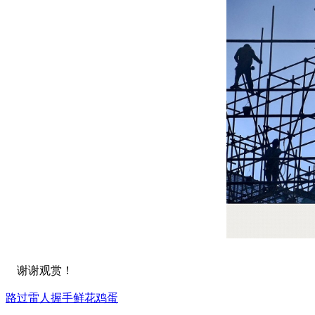
谢谢观赏！
路过
雷人
握手
鲜花
鸡蛋