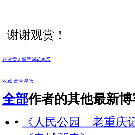
谢谢观赏！
路过
雷人
握手
鲜花
鸡蛋
收藏
邀请
举报
全部
作者的其他最新博
•
《人民公园—老重庆