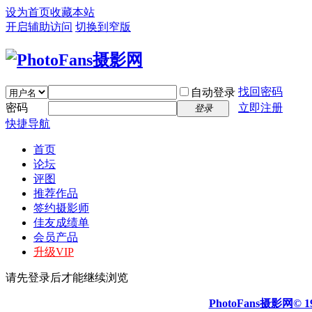
设为首页
收藏本站
开启辅助访问
切换到窄版
找回密码
自动登录
密码
立即注册
登录
快捷导航
首页
论坛
评图
推荐作品
签约摄影师
佳友成绩单
会员产品
升级VIP
请先登录后才能继续浏览
PhotoFans摄影网© 19