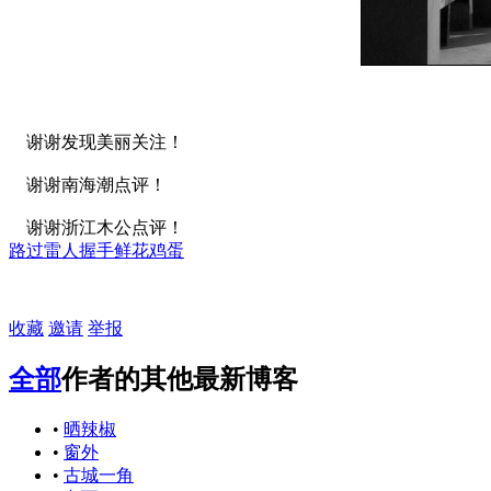
谢谢发现美丽关注！
谢谢南海潮点评！
谢谢浙江木公点评！
路过
雷人
握手
鲜花
鸡蛋
收藏
邀请
举报
全部
作者的其他最新博客
•
晒辣椒
•
窗外
•
古城一角