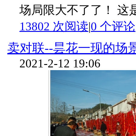
场局限大不了了！ 这
13802 次阅读
|
0
个评论
卖对联--昙花一现的场
2021-2-12 19:06