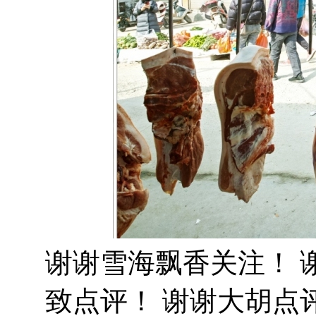
谢谢雪海飘香关注！ 
致点评！ 谢谢大胡点