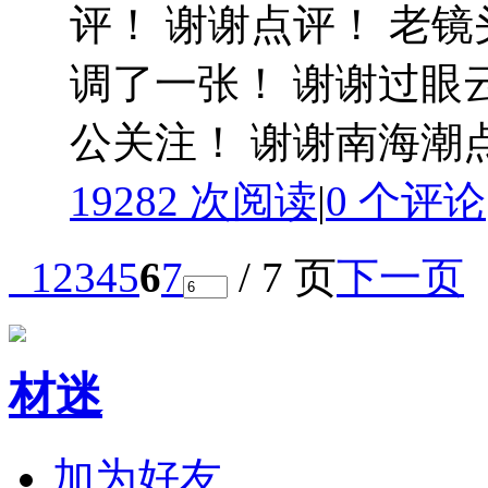
评！ 谢谢点评！ 老镜
调了一张！ 谢谢过眼云
公关注！ 谢谢南海潮
19282 次阅读
|
0
个评论
1
2
3
4
5
6
7
/ 7 页
下一页
材迷
加为好友