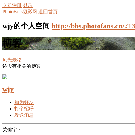
立即注册
登录
PhotoFans摄影网
返回首页
wjy的个人空间
http://bbs.photofans.cn/?1
博客
风光景物
|
还没有相关的博客
wjy
加为好友
打个招呼
发送消息
关键字：