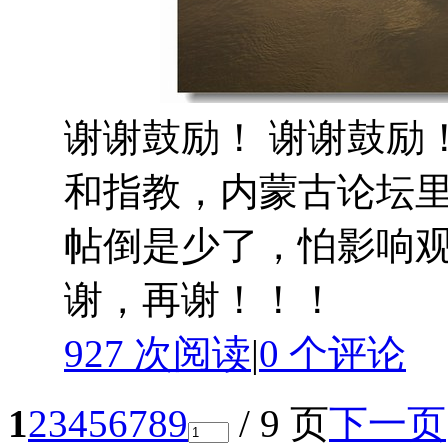
谢谢鼓励！ 谢谢鼓励
和指教，内蒙古论坛
帖倒是少了，怕影响
谢，再谢！！！
927 次阅读
|
0
个评论
1
2
3
4
5
6
7
8
9
/ 9 页
下一页