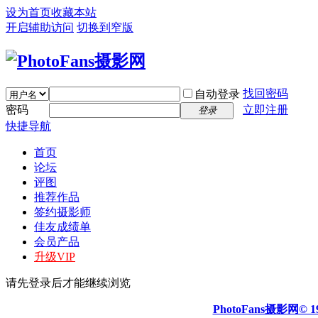
设为首页
收藏本站
开启辅助访问
切换到窄版
找回密码
自动登录
密码
立即注册
登录
快捷导航
首页
论坛
评图
推荐作品
签约摄影师
佳友成绩单
会员产品
升级VIP
请先登录后才能继续浏览
PhotoFans摄影网© 19