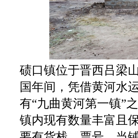
碛口镇位于晋西吕梁
国年间，凭借黄河水
有“九曲黄河第一镇”
镇内现有数量丰富且
要有货栈、票号、当