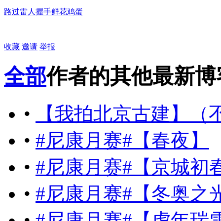
路过
雷人
握手
鲜花
鸡蛋
收藏
邀请
举报
全部
作者的其他最新博
•
【我拍北京古建】（
•
#尼康月赛#【春夜】
•
#尼康月赛#【京城初春
•
#尼康月赛#【冬奥之
•
#尼康月赛#【虎年瑞