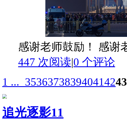
感谢老师鼓励！ 感谢
447 次阅读
|
0
个评论
1 ...
35
36
37
38
39
40
41
42
43
追光逐影11