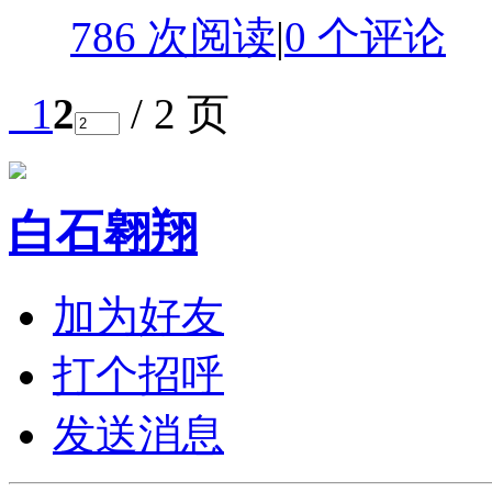
786 次阅读
|
0
个评论
1
2
/ 2 页
白石翱翔
加为好友
打个招呼
发送消息