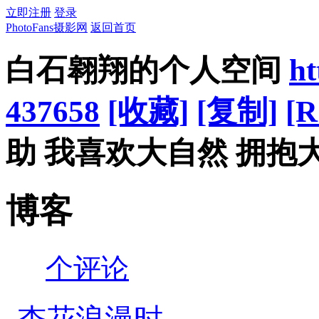
立即注册
登录
PhotoFans摄影网
返回首页
白石翱翔的个人空间
ht
437658
[收藏]
[复制]
[R
助 我喜欢大自然 拥抱
博客
个评论
杏花浪漫时