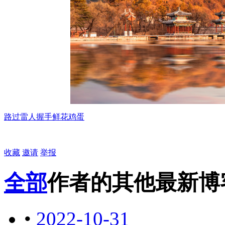
路过
雷人
握手
鲜花
鸡蛋
收藏
邀请
举报
全部
作者的其他最新博
•
2022-10-31