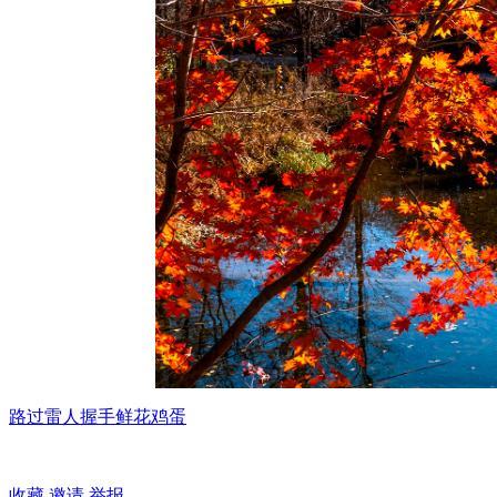
路过
雷人
握手
鲜花
鸡蛋
收藏
邀请
举报