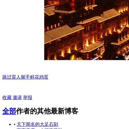
路过
雷人
握手
鲜花
鸡蛋
收藏
邀请
举报
全部
作者的其他最新博客
•
天下闻名的大足石刻