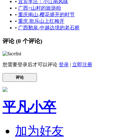
•
宜宾李庄：小江南风味
•
广西=山村的旅游殆
•
重庆南山-樱花盛开的时节
•
重庆.歌乐山上红梅开
•
广西鹅泉-中越边境的老石桥
评论 (
0
个评论)
您需要登录后才可以评论
登录
|
立即注册
评论
平凡小卒
加为好友