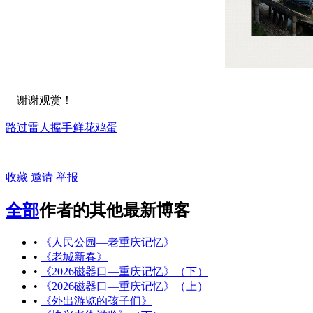
谢谢观赏！
路过
雷人
握手
鲜花
鸡蛋
收藏
邀请
举报
全部
作者的其他最新博客
•
《人民公园—老重庆记忆》
•
《老城新春》
•
《2026磁器口—重庆记忆》（下）
•
《2026磁器口—重庆记忆》（上）
•
《外出游览的孩子们》