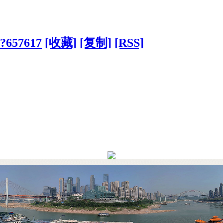
/?657617
[收藏]
[复制]
[RSS]