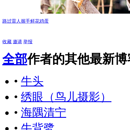
路过
雷人
握手
鲜花
鸡蛋
收藏
邀请
举报
全部
作者的其他最新博
•
牛头
•
绣眼（鸟儿摄影）
•
海隅清宁
•
牛背鹭