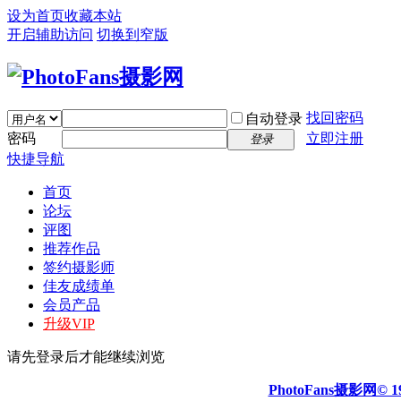
设为首页
收藏本站
开启辅助访问
切换到窄版
找回密码
自动登录
密码
立即注册
登录
快捷导航
首页
论坛
评图
推荐作品
签约摄影师
佳友成绩单
会员产品
升级VIP
请先登录后才能继续浏览
PhotoFans摄影网© 19