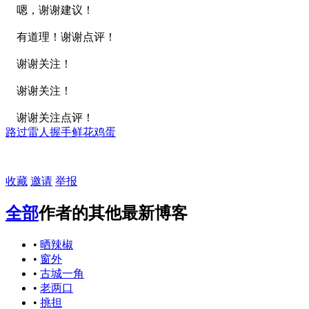
嗯，谢谢建议！
有道理！谢谢点评！
谢谢关注！
谢谢关注！
谢谢关注点评！
路过
雷人
握手
鲜花
鸡蛋
收藏
邀请
举报
全部
作者的其他最新博客
•
晒辣椒
•
窗外
•
古城一角
•
老两口
•
挑担