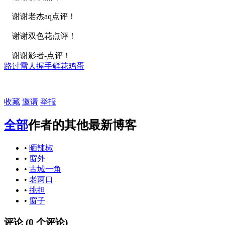
谢谢老杰aq点评！
谢谢双色花点评！
谢谢影者-点评！
路过
雷人
握手
鲜花
鸡蛋
收藏
邀请
举报
全部
作者的其他最新博客
•
晒辣椒
•
窗外
•
古城一角
•
老两口
•
挑担
•
窗子
评论 (
0
个评论)