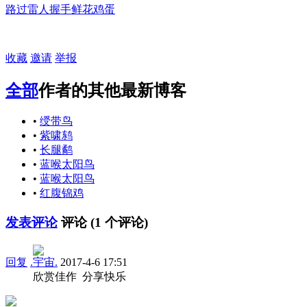
路过
雷人
握手
鲜花
鸡蛋
收藏
邀请
举报
全部
作者的其他最新博客
•
绶带鸟
•
紫啸鸫
•
长腿鹬
•
蓝喉太阳鸟
•
蓝喉太阳鸟
•
红腹锦鸡
发表评论
评论 (
1
个评论)
回复
.宇宙.
2017-4-6 17:51
欣赏佳作 分享快乐