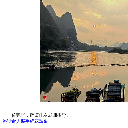
上传完毕，敬请佳友老师指导。
路过
雷人
握手
鲜花
鸡蛋