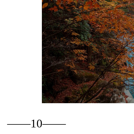
——10——