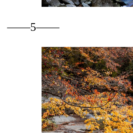
——5——