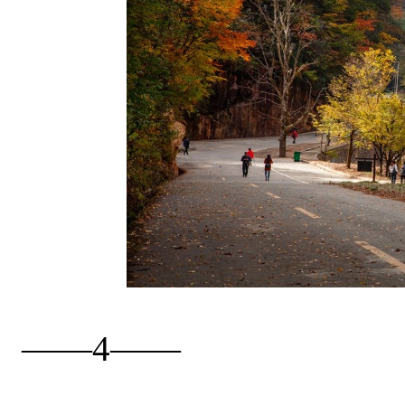
——4——