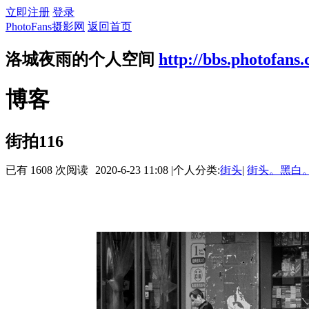
立即注册
登录
PhotoFans摄影网
返回首页
洛城夜雨的个人空间
http://bbs.photofans
博客
街拍116
已有 1608 次阅读
2020-6-23 11:08
|
个人分类:
街头
|
街头。黑白