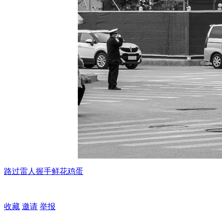
路过
雷人
握手
鲜花
鸡蛋
收藏
邀请
举报