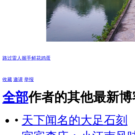
路过
雷人
握手
鲜花
鸡蛋
收藏
邀请
举报
全部
作者的其他最新博
•
天下闻名的大足石刻