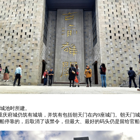
郡城池时所建。
重庆府城仍筑有城墙，并筑有包括朝天门在内9座城门。朝天门城
民船停靠的，后取消了该禁令，但最大、最好的码头仍是留给官船