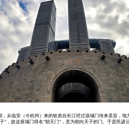
期，从临安（今杭州）来的钦差自长江经过该城门传来圣旨，地
子”，故这座城门得名“朝天门”，意为朝向天子的门。于是民谚云