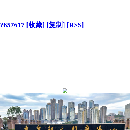
/?657617
[收藏]
[复制]
[RSS]