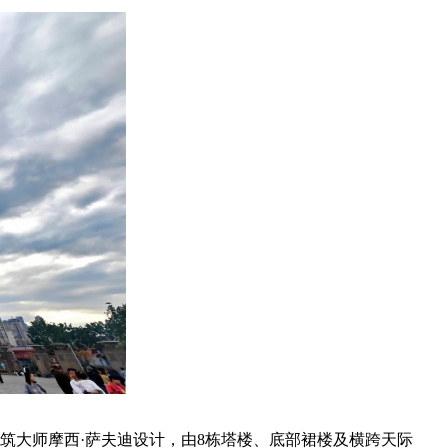
建筑大师摩西·萨夫迪设计，由8栋塔楼、底部裙楼及横跨天际