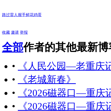
路过
雷人
握手
鲜花
鸡蛋
收藏
邀请
举报
全部
作者的其他最新博
•
《人民公园—老重庆
•
《老城新春》
•
《2026磁器口—重
•
《2026磁器口—重