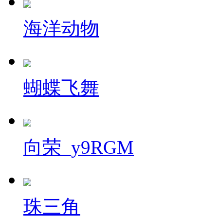
海洋动物
蝴蝶飞舞
向荣_y9RGM
珠三角