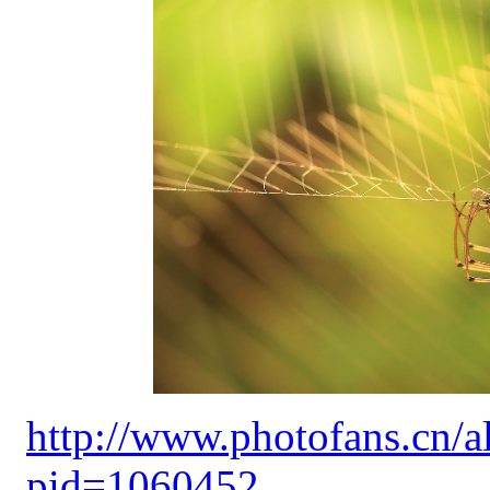
http://www.photofans.cn/
pid=1060452