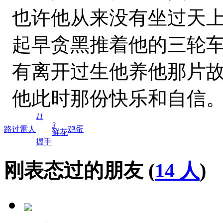
也许他从来没有坐过天
起早贪黑推着他的三轮
有离开过生他养他那片
他此时那份快乐和自信
11
3
路过
雷人
鸡蛋
鲜花
握手
刚表态过的朋友 (
14 人
)