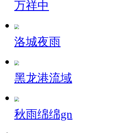
万祥中
洛城夜雨
黑龙港流域
秋雨绵绵gn