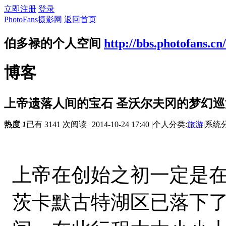
立即注册
登录
PhotoFans摄影网
返回首页
伯多禄的个人空间
http://bbs.photofans.cn
博客
上帝遗落人间的宝石 圣沃尔夫冈的梦幻巡
热度
1
已有 3141 次阅读
2014-10-24 17:40
|
个人分类:
旅游
|
系统分
上帝在创始之初一定是
茨卡默古特湖区已落下