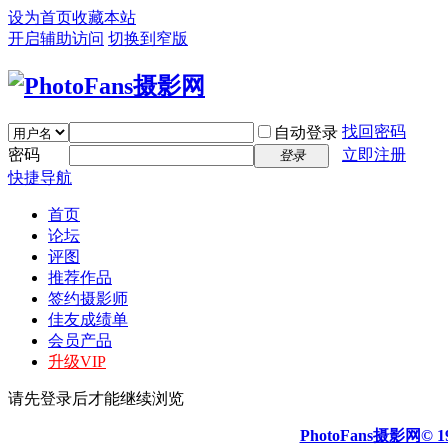
设为首页
收藏本站
开启辅助访问
切换到窄版
找回密码
自动登录
密码
立即注册
登录
快捷导航
首页
论坛
评图
推荐作品
签约摄影师
佳友成绩单
会员产品
升级VIP
请先登录后才能继续浏览
PhotoFans摄影网© 19