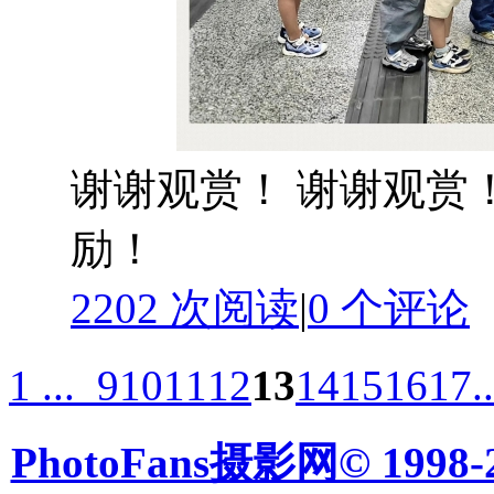
谢谢观赏！ 谢谢观赏
励！
2202 次阅读
|
0
个评论
1 ...
9
10
11
12
13
14
15
16
17
.
PhotoFans摄影网© 1998-