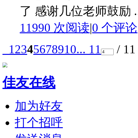
了 感谢几位老师鼓励 ..
11990 次阅读
|
0
个评论
1
2
3
4
5
6
7
8
9
10
... 11
/ 1
佳友在线
加为好友
打个招呼