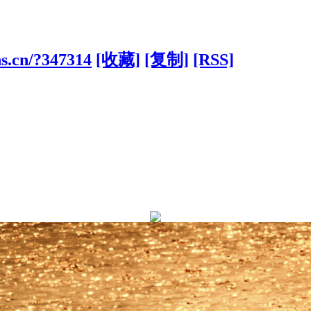
ns.cn/?347314
[收藏]
[复制]
[RSS]