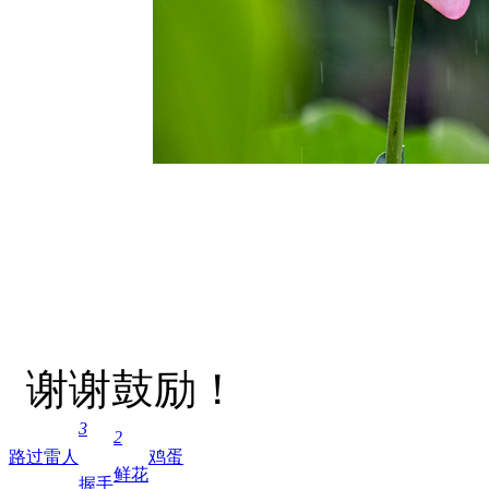
谢谢鼓励！
3
2
路过
雷人
鸡蛋
鲜花
握手