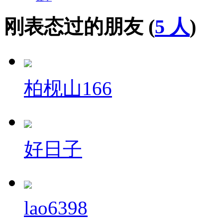
刚表态过的朋友 (
5 人
)
柏枧山166
好日子
lao6398