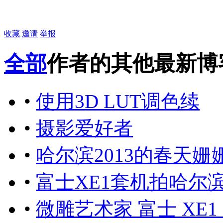
收藏
邀请
举报
全部
作者的其他最新博
•
使用3D LUT调色续
•
摄影爱好者
•
哈尔滨2013的春天姗
•
富士XE1套机拍哈尔
•
微雕艺术家 富士 XE1 1