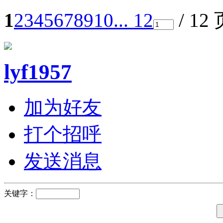
1
2
3
4
5
6
7
8
9
10
... 12
/ 12
lyf1957
加为好友
打个招呼
发送消息
关键字：