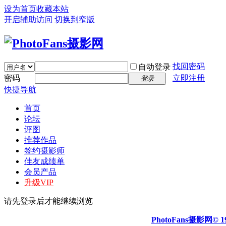
设为首页
收藏本站
开启辅助访问
切换到窄版
找回密码
自动登录
密码
立即注册
登录
快捷导航
首页
论坛
评图
推荐作品
签约摄影师
佳友成绩单
会员产品
升级VIP
请先登录后才能继续浏览
PhotoFans摄影网© 19