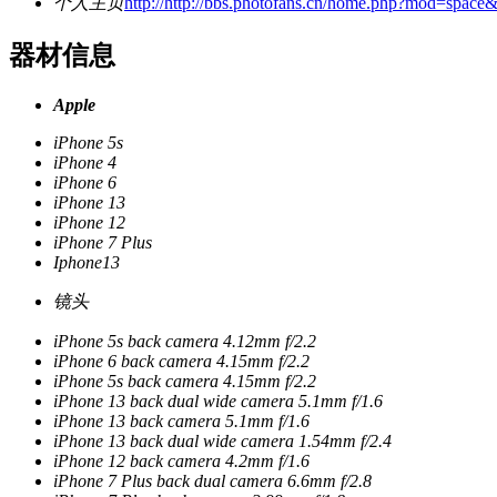
个人主页
http://http://bbs.photofans.cn/home.php?mod=s
器材信息
Apple
iPhone 5s
iPhone 4
iPhone 6
iPhone 13
iPhone 12
iPhone 7 Plus
Iphone13
镜头
iPhone 5s back camera 4.12mm f/2.2
iPhone 6 back camera 4.15mm f/2.2
iPhone 5s back camera 4.15mm f/2.2
iPhone 13 back dual wide camera 5.1mm f/1.6
iPhone 13 back camera 5.1mm f/1.6
iPhone 13 back dual wide camera 1.54mm f/2.4
iPhone 12 back camera 4.2mm f/1.6
iPhone 7 Plus back dual camera 6.6mm f/2.8