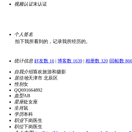
视频认证
未认证
个人签名
拍下我所看到的，记录我所经历的。
统计信息
好友数 16
|
博客数 1639
|
相册数 320
|
回帖数 866
自我介绍
喜欢旅游和摄影
居住地
天津市 北辰区
性别
女
QQ
691664892
血型
AB
星座
处女座
生肖
鼠
学历
本科
职业
下岗医生
职位
下岗医生