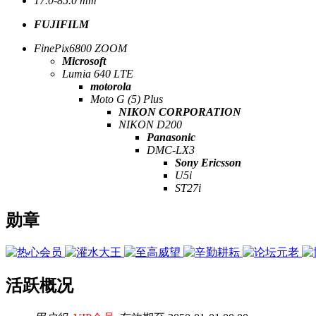
17.0-85.0 mm
FUJIFILM
FinePix6800 ZOOM
Microsoft
Lumia 640 LTE
motorola
Moto G (5) Plus
NIKON CORPORATION
NIKON D200
Panasonic
DMC-LX3
Sony Ericsson
U5i
ST27i
勋章
活跃概况