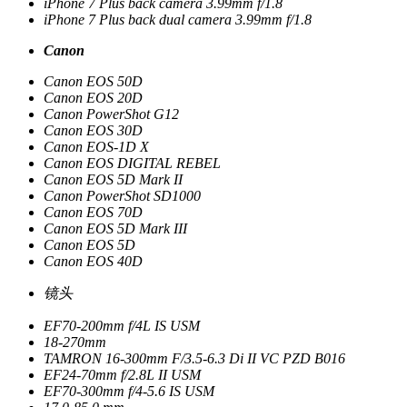
iPhone 7 Plus back camera 3.99mm f/1.8
iPhone 7 Plus back dual camera 3.99mm f/1.8
Canon
Canon EOS 50D
Canon EOS 20D
Canon PowerShot G12
Canon EOS 30D
Canon EOS-1D X
Canon EOS DIGITAL REBEL
Canon EOS 5D Mark II
Canon PowerShot SD1000
Canon EOS 70D
Canon EOS 5D Mark III
Canon EOS 5D
Canon EOS 40D
镜头
EF70-200mm f/4L IS USM
18-270mm
TAMRON 16-300mm F/3.5-6.3 Di II VC PZD B016
EF24-70mm f/2.8L II USM
EF70-300mm f/4-5.6 IS USM