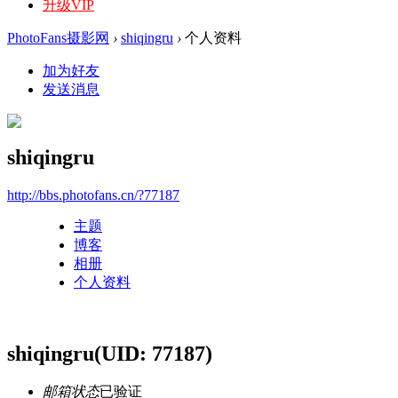
升级VIP
PhotoFans摄影网
›
shiqingru
›
个人资料
加为好友
发送消息
shiqingru
http://bbs.photofans.cn/?77187
主题
博客
相册
个人资料
shiqingru
(UID: 77187)
邮箱状态
已验证