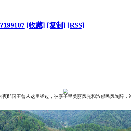
/?199107
[收藏]
[复制]
[RSS]
古夜郎国王曾从这里经过，被寨子里美丽风光和浓郁民风陶醉，许