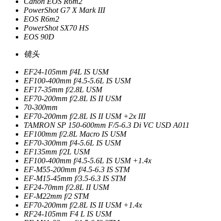
Canon EOS R6m2
PowerShot G7 X Mark III
EOS R6m2
PowerShot SX70 HS
EOS 90D
镜头
EF24-105mm f/4L IS USM
EF100-400mm f/4.5-5.6L IS USM
EF17-35mm f/2.8L USM
EF70-200mm f/2.8L IS II USM
70-300mm
EF70-200mm f/2.8L IS II USM +2x III
TAMRON SP 150-600mm F/5-6.3 Di VC USD A011
EF100mm f/2.8L Macro IS USM
EF70-300mm f/4-5.6L IS USM
EF135mm f/2L USM
EF100-400mm f/4.5-5.6L IS USM +1.4x
EF-M55-200mm f/4.5-6.3 IS STM
EF-M15-45mm f/3.5-6.3 IS STM
EF24-70mm f/2.8L II USM
EF-M22mm f/2 STM
EF70-200mm f/2.8L IS II USM +1.4x
RF24-105mm F4 L IS USM