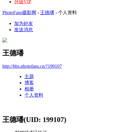
升级VIP
PhotoFans摄影网
›
王德璠
›
个人资料
加为好友
发送消息
王德璠
http://bbs.photofans.cn/?199107
主题
博客
相册
个人资料
王德璠
(UID: 199107)