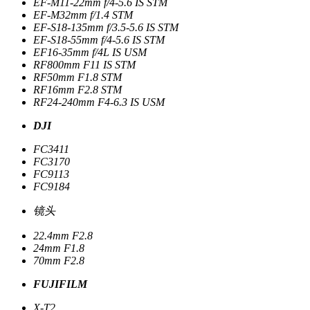
EF-M11-22mm f/4-5.6 IS STM
EF-M32mm f/1.4 STM
EF-S18-135mm f/3.5-5.6 IS STM
EF-S18-55mm f/4-5.6 IS STM
EF16-35mm f/4L IS USM
RF800mm F11 IS STM
RF50mm F1.8 STM
RF16mm F2.8 STM
RF24-240mm F4-6.3 IS USM
DJI
FC3411
FC3170
FC9113
FC9184
镜头
22.4mm F2.8
24mm F1.8
70mm F2.8
FUJIFILM
X-T2