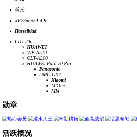
镜头
XF23mmF1.4 R
Hasselblad
L1D-20c
HUAWEI
VIE-AL10
CLT-AL00
HUAWEI Pura 70 Pro
Panasonic
DMC-GX7
Xiaomi
MiOne
MI4
勋章
活跃概况