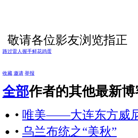
敬请各位影友浏览指正
路过
雷人
握手
鲜花
鸡蛋
收藏
邀请
举报
全部
作者的其他最新博
•
唯美——大连东方威
•
乌兰布统之“美秋”