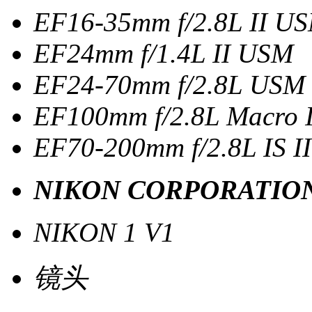
EF16-35mm f/2.8L II U
EF24mm f/1.4L II USM
EF24-70mm f/2.8L USM
EF100mm f/2.8L Macro 
EF70-200mm f/2.8L IS I
NIKON CORPORATIO
NIKON 1 V1
镜头