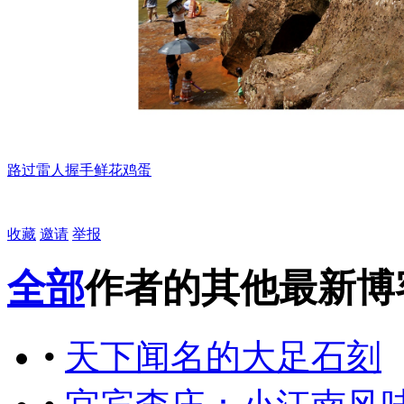
路过
雷人
握手
鲜花
鸡蛋
收藏
邀请
举报
全部
作者的其他最新博
•
天下闻名的大足石刻