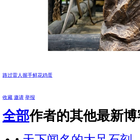
路过
雷人
握手
鲜花
鸡蛋
收藏
邀请
举报
全部
作者的其他最新博
•
天下闻名的大足石刻