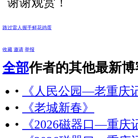
谢谢观赏！
路过
雷人
握手
鲜花
鸡蛋
收藏
邀请
举报
全部
作者的其他最新博
•
《人民公园—老重庆
•
《老城新春》
•
《2026磁器口—重