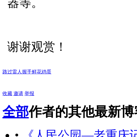
器等。
谢谢观赏！
路过
雷人
握手
鲜花
鸡蛋
收藏
邀请
举报
全部
作者的其他最新博
•
《人民公园—老重庆