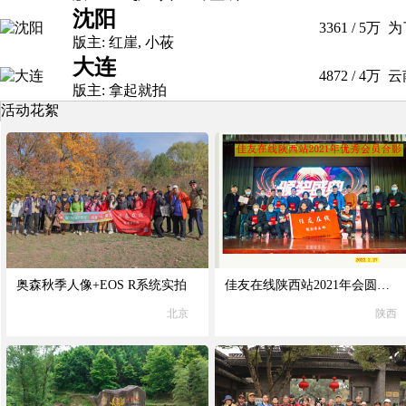
沈阳
3361
/
5万
为
版主:
红崖
,
小莜
大连
4872
/
4万
云
版主:
拿起就拍
活动花絮
奥森秋季人像+EOS R系统实拍
佳友在线陕西站2021年会圆满举办
北京
陕西