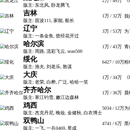
2万
/
49万
《
版主:
东北风
,
卧龙腾飞
吉林
1万
/
32万
我
版主:
苗波111
,
家能
,
船长
辽宁
3万
/
53万
为
版主:
一条金鱼
,
曾经花开过
哈尔滨
1万
/
43万
青
版主:
周路
,
流彩飞云
,
sean500
绥化
6427
/
10万
粉
版主:
渔夫
,
刘老乐
,
敦谋
大庆
1万
/
34万
《
版主:
老荣
,
白桦
,
广泛
,
哈哈一笑
齐齐哈尔
1万
/
36万
晨
版主:
寒江钓雪
,
嫩江边森林
鸡西
5034
/
12万
为
版主:
杰克丹尼
,
晚妆
,
金健秋
,
白衣博士
双鸭山
4741
/
6万
黑
版主:
一飞
,
一兵0469
,
昱成