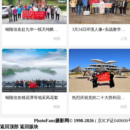
铜陵佳友赴九华一线天纯帐篷采风活动
3月24日环境人像+实战教学+佳能产品试用｜活动花絮
铜陵
上海
铜陵佳友桃花潭等地采风花絮
热烈庆祝党的二十大胜利召开兴凯湖采风活动
铜陵
鸡西
PhotoFans摄影网© 1998-2026
(
京ICP证040606
返回顶部
返回版块