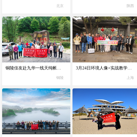
北京
陕西
铜陵佳友赴九华一线天纯帐篷采风活动
3月24日环境人像+实战教学+佳能产品试用｜活动花絮
铜陵
上海