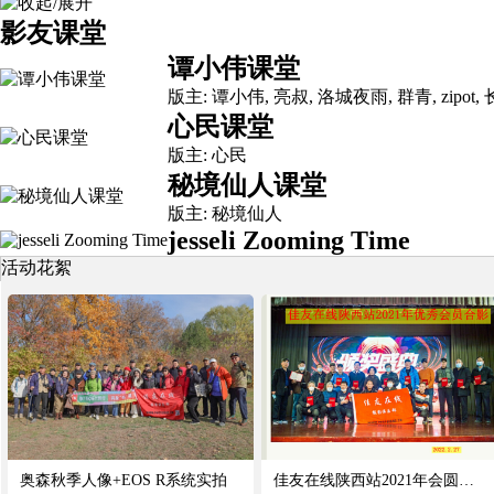
影友课堂
谭小伟课堂
版主:
谭小伟
,
亮叔
,
洛城夜雨
,
群青
,
zipot
,
心民课堂
版主:
心民
秘境仙人课堂
版主:
秘境仙人
jesseli Zooming Time
活动花絮
奥森秋季人像+EOS R系统实拍
佳友在线陕西站2021年会圆满举办