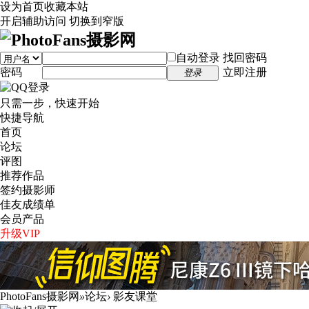
设为首页
收藏本站
开启辅助访问
切换到窄版
自动登录
找回密码
密码
立即注册
登录
只需一步，快速开始
快捷导航
首页
论坛
评图
推荐作品
签约摄影师
佳友成绩单
会员产品
升级VIP
PhotoFans摄影网
»
论坛
›
影友课堂