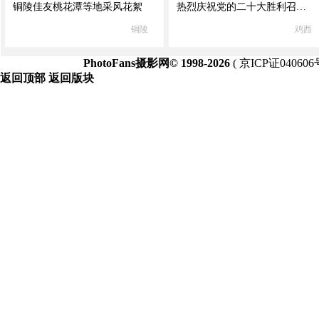
铜陵佳友桃花潭等地采风花絮
热烈庆祝党的二十大胜利召开兴凯湖采风活动
铜陵
鸡西
PhotoFans摄影网© 1998-2026
(
京ICP证040606
返回顶部
返回版块