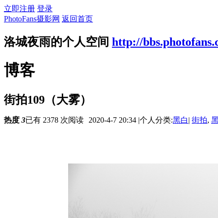
立即注册
登录
PhotoFans摄影网
返回首页
洛城夜雨的个人空间
http://bbs.photofans
博客
街拍109（大雾）
热度
3
已有 2378 次阅读
2020-4-7 20:34
|
个人分类:
黑白
|
街拍
,