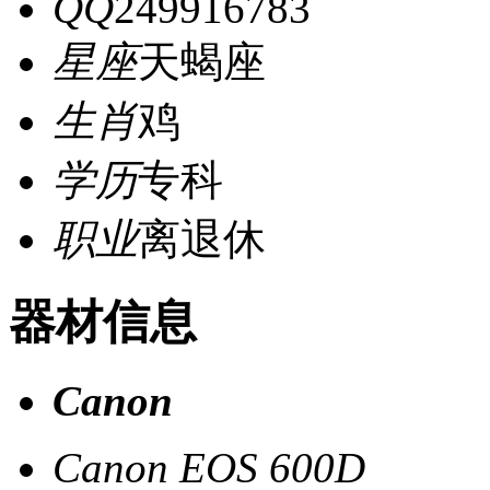
QQ
249916783
星座
天蝎座
生肖
鸡
学历
专科
职业
离退休
器材信息
Canon
Canon EOS 600D