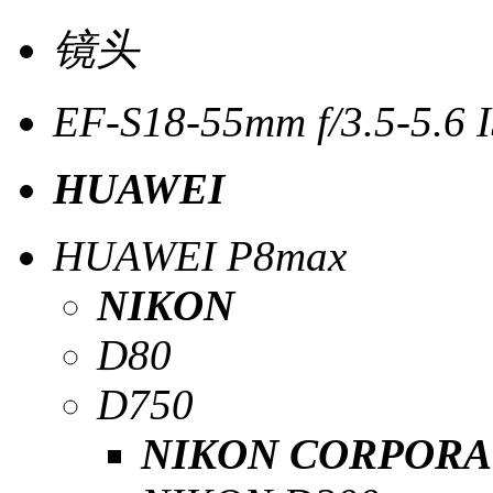
镜头
EF-S18-55mm f/3.5-5.6 I
HUAWEI
HUAWEI P8max
NIKON
D80
D750
NIKON CORPORA