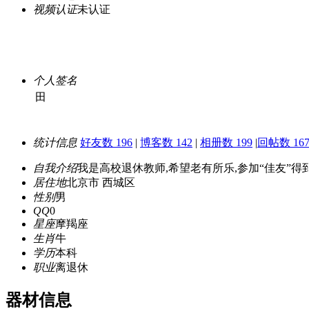
视频认证
未认证
个人签名
田
统计信息
好友数 196
|
博客数 142
|
相册数 199
|
回帖数 167
自我介绍
我是高校退休教师,希望老有所乐,参加“佳友”得
居住地
北京市 西城区
性别
男
QQ
0
星座
摩羯座
生肖
牛
学历
本科
职业
离退休
器材信息