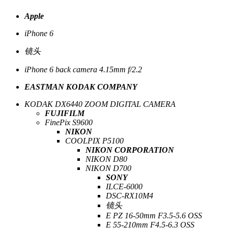
Apple
iPhone 6
镜头
iPhone 6 back camera 4.15mm f/2.2
EASTMAN KODAK COMPANY
KODAK DX6440 ZOOM DIGITAL CAMERA
FUJIFILM
FinePix S9600
NIKON
COOLPIX P5100
NIKON CORPORATION
NIKON D80
NIKON D700
SONY
ILCE-6000
DSC-RX10M4
镜头
E PZ 16-50mm F3.5-5.6 OSS
E 55-210mm F4.5-6.3 OSS