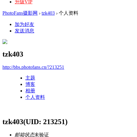
升级VIP
PhotoFans摄影网
›
tzk403
›
个人资料
加为好友
发送消息
tzk403
http://bbs.photofans.cn/?213251
主题
博客
相册
个人资料
tzk403
(UID: 213251)
邮箱状态
未验证